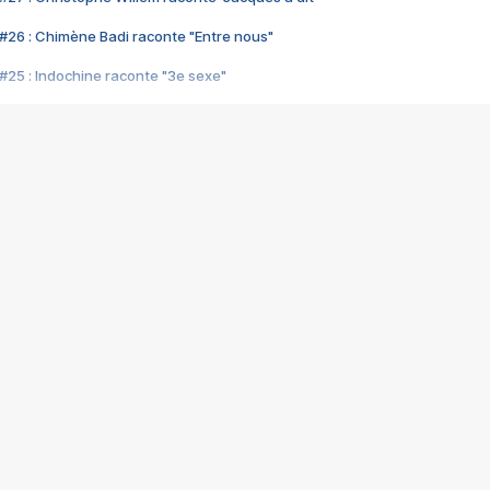
#26 : Chimène Badi raconte "Entre nous"
#25 : Indochine raconte "3e sexe"
#24 : Zaho raconte "C'est chelou"
#23 : Patrick Bruel raconte "Au café des délices"
#22 : Kyo raconte "Le chemin"
#21 : Nolwenn Leroy raconte "Cassé"
#20 : Patrick Hernandez raconte "Born to be alive"
#19 : Lorie raconte "Près de moi"
#18 : Michael Jones raconte "A nos actes manqués" (avec Jean-Jacque
#17 : Khaled raconte "Aïcha"
#16 : Corneille raconte "Parce qu'on vient de loin"
#15 : Indochine raconte "L'aventurier"