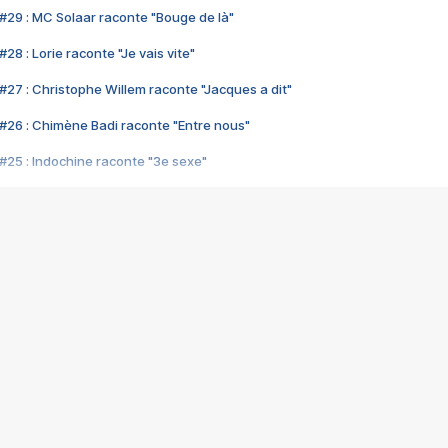
#29 : MC Solaar raconte "Bouge de là"
28 : Lorie raconte "Je vais vite"
#27 : Christophe Willem raconte "Jacques a dit"
#26 : Chimène Badi raconte "Entre nous"
#25 : Indochine raconte "3e sexe"
#24 : Zaho raconte "C'est chelou"
#23 : Patrick Bruel raconte "Au café des délices"
#22 : Kyo raconte "Le chemin"
#21 : Nolwenn Leroy raconte "Cassé"
#20 : Patrick Hernandez raconte "Born to be alive"
#19 : Lorie raconte "Près de moi"
#18 : Michael Jones raconte "A nos actes manqués" (avec Jean-Jacque