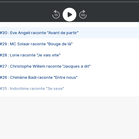
#30 : Eve Angeli raconte "Avant de partir"
#29 : MC Solaar raconte "Bouge de là"
28 : Lorie raconte "Je vais vite"
#27 : Christophe Willem raconte "Jacques a dit"
#26 : Chimène Badi raconte "Entre nous"
#25 : Indochine raconte "3e sexe"
#24 : Zaho raconte "C'est chelou"
#23 : Patrick Bruel raconte "Au café des délices"
#22 : Kyo raconte "Le chemin"
#21 : Nolwenn Leroy raconte "Cassé"