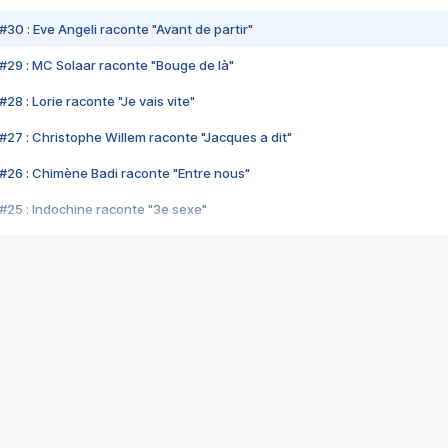
#30 : Eve Angeli raconte "Avant de partir"
#29 : MC Solaar raconte "Bouge de là"
28 : Lorie raconte "Je vais vite"
#27 : Christophe Willem raconte "Jacques a dit"
#26 : Chimène Badi raconte "Entre nous"
#25 : Indochine raconte "3e sexe"
#24 : Zaho raconte "C'est chelou"
#23 : Patrick Bruel raconte "Au café des délices"
#22 : Kyo raconte "Le chemin"
#21 : Nolwenn Leroy raconte "Cassé"
#20 : Patrick Hernandez raconte "Born to be alive"
#19 : Lorie raconte "Près de moi"