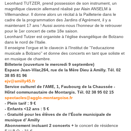
Leonhard TUTZER, prend possession de son instrument, un
magnifique clavecin allemand réalisé par Alain ANSELM à
Villemandeur. Il donne alors un récital à la Pailleterie dans le
cadre de la programmation des Jardins d’Agrément, il y a
maintenant 17 ans ! Aussi avons-nous l’honneur de le retrouver
pour le 1er concert de cette 18e saison.
Leonhard Tutzer est organiste à l’église évangélique de Bolzano
dans le nord de l’Italie.
Il enseigne l'orgue et le clavecin à l'Institut de ''l'educazione
musicale a Bolzano'' et donne des concerts en tant que soliste et
en musique de chambre.
Billeterie (ouverture le mercredi 9 septembre)
Espace Jean-Vilar,264, rue de la Mère Dieu à Amilly. Tél. 02
38 85 81 96
ejv@amilly45.fr
Service culturel de l'AME, 1, Faubourg de la Chaussée -
Hôtel communautaire de Montargis. Tél. 02 38 95 02 15
spectacles@agglo-montargoise.fr
- Plein tarif : 9 €
- Enfants <12 ans : 5 €
- Gratuité pour les élèves de de l’École municipale de
musique d’ Amilly
Abonnement incluant 2 concerts +
le concert de résidence