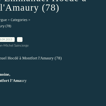
 l'Amaury (78)
orgue
>
Categories
>
ry (78)
3.09.2015
…
an-Michel Saincierge
moine,
ntfort l’Ama
ury