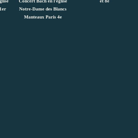
glise
Concert Bach en l'église
et 8e
1er
Notre-Dame des Blancs
Manteaux Paris 4e