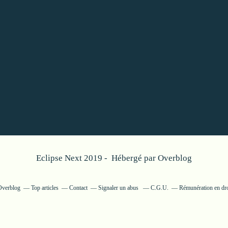
Eclipse Next 2019 - Hébergé par
Overblog
 Overblog
Top articles
Contact
Signaler un abus
C.G.U.
Rémunération en dro