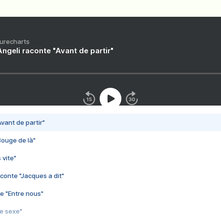
Purecharts
ngeli raconte "Avant de partir"
vant de partir"
Bouge de là"
 vite"
conte "Jacques a dit"
e "Entre nous"
3e sexe"