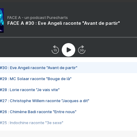
FACE A - un podcast Purecharts
FACE A #30 : Eve Angeli raconte "Avant de partir"
#30 : Eve Angeli raconte "Avant de partir"
#29 : MC Solaar raconte "Bouge de là"
28 : Lorie raconte "Je vais vite"
#27 : Christophe Willem raconte "Jacques a dit"
#26 : Chimène Badi raconte "Entre nous"
#25 : Indochine raconte "3e sexe"
#24 : Zaho raconte "C'est chelou"