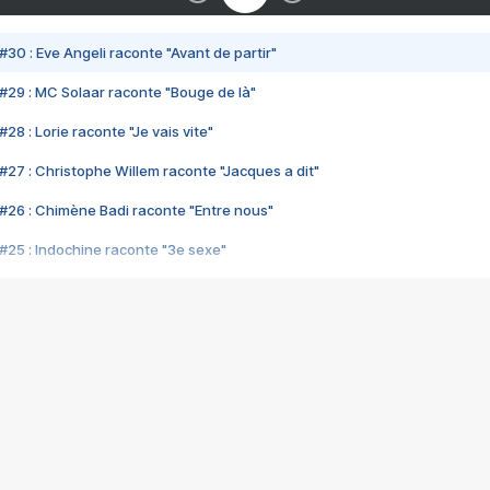
#30 : Eve Angeli raconte "Avant de partir"
#29 : MC Solaar raconte "Bouge de là"
28 : Lorie raconte "Je vais vite"
#27 : Christophe Willem raconte "Jacques a dit"
#26 : Chimène Badi raconte "Entre nous"
#25 : Indochine raconte "3e sexe"
#24 : Zaho raconte "C'est chelou"
#23 : Patrick Bruel raconte "Au café des délices"
#22 : Kyo raconte "Le chemin"
#21 : Nolwenn Leroy raconte "Cassé"
#20 : Patrick Hernandez raconte "Born to be alive"
#19 : Lorie raconte "Près de moi"