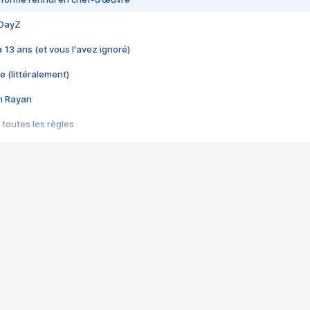
 DayZ
 a 13 ans (et vous l'avez ignoré)
e (littéralement)
im Rayan
 toutes les règles
s les jeux vidéo
us choquant de Rockstar ? - Le scandale BULLY
e plus moche de Steam
du RÊVE tourne au CAUCHEMAR
pendant 8 heures
it… à tort
umiliés par un jeu vidéo