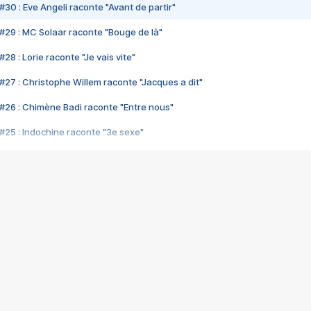
#30 : Eve Angeli raconte "Avant de partir"
#29 : MC Solaar raconte "Bouge de là"
28 : Lorie raconte "Je vais vite"
#27 : Christophe Willem raconte "Jacques a dit"
#26 : Chimène Badi raconte "Entre nous"
#25 : Indochine raconte "3e sexe"
#24 : Zaho raconte "C'est chelou"
#23 : Patrick Bruel raconte "Au café des délices"
#22 : Kyo raconte "Le chemin"
#21 : Nolwenn Leroy raconte "Cassé"
#20 : Patrick Hernandez raconte "Born to be alive"
#19 : Lorie raconte "Près de moi"
#18 : Michael Jones raconte "A nos actes manqués" (avec Jean-Jacque