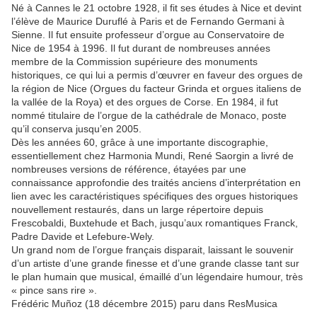
Né à Cannes le 21 octobre 1928, il fit ses études à Nice et devint
l’élève de Maurice Duruflé à Paris et de Fernando Germani à
Sienne. Il fut ensuite professeur d’orgue au Conservatoire de
Nice de 1954 à 1996. Il fut durant de nombreuses années
membre de la Commission supérieure des monuments
historiques, ce qui lui a permis d’œuvrer en faveur des orgues de
la région de Nice (Orgues du facteur Grinda et orgues italiens de
la vallée de la Roya) et des orgues de Corse. En 1984, il fut
nommé titulaire de l’orgue de la cathédrale de Monaco, poste
qu’il conserva jusqu’en 2005.
Dès les années 60, grâce à une importante discographie,
essentiellement chez Harmonia Mundi, René Saorgin a livré de
nombreuses versions de référence, étayées par une
connaissance approfondie des traités anciens d’interprétation en
lien avec les caractéristiques spécifiques des orgues historiques
nouvellement restaurés, dans un large répertoire depuis
Frescobaldi, Buxtehude et Bach, jusqu’aux romantiques Franck,
Padre Davide et Lefebure-Wely.
Un grand nom de l’orgue français disparait, laissant le souvenir
d’un artiste d’une grande finesse et d’une grande classe tant sur
le plan humain que musical, émaillé d’un légendaire humour, très
« pince sans rire ».
Frédéric Muñoz (18 décembre 2015) paru dans ResMusica