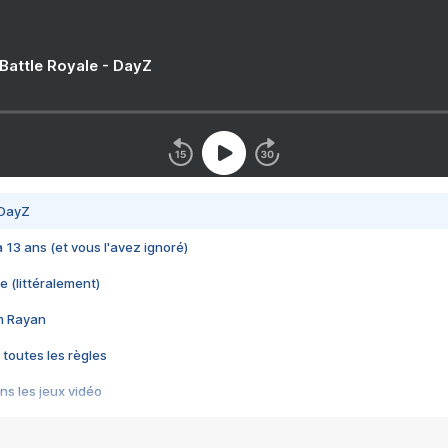
 Battle Royale - DayZ
 DayZ
 a 13 ans (et vous l'avez ignoré)
e (littéralement)
im Rayan
 toutes les règles
s les jeux vidéo
us choquant de Rockstar ? - Le scandale BULLY