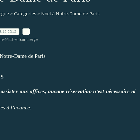
orgue
>
Categories
>
Noël à Notre-Dame de Paris
3.12.2015
…
an-Michel Saincierge
is
 assister aux offices, aucune réservation n’est nécessaire ni
tes à l’avance.