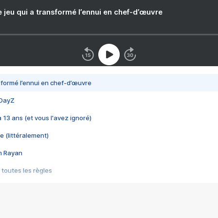
e jeu qui a transformé l’ennui en chef-d’œuvre
nsformé l’ennui en chef-d’œuvre
 DayZ
 a 13 ans (et vous l'avez ignoré)
e (littéralement)
im Rayan
 toutes les règles
s les jeux vidéo
us choquant de Rockstar ? - Le scandale BULLY