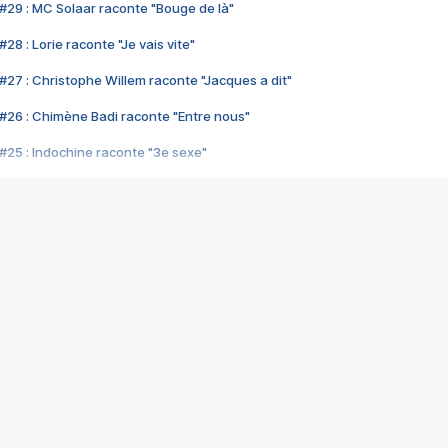
#29 : MC Solaar raconte "Bouge de là"
28 : Lorie raconte "Je vais vite"
#27 : Christophe Willem raconte "Jacques a dit"
#26 : Chimène Badi raconte "Entre nous"
#25 : Indochine raconte "3e sexe"
#24 : Zaho raconte "C'est chelou"
#23 : Patrick Bruel raconte "Au café des délices"
#22 : Kyo raconte "Le chemin"
#21 : Nolwenn Leroy raconte "Cassé"
#20 : Patrick Hernandez raconte "Born to be alive"
#19 : Lorie raconte "Près de moi"
#18 : Michael Jones raconte "A nos actes manqués" (avec Jean-Jacque
#17 : Khaled raconte "Aïcha"