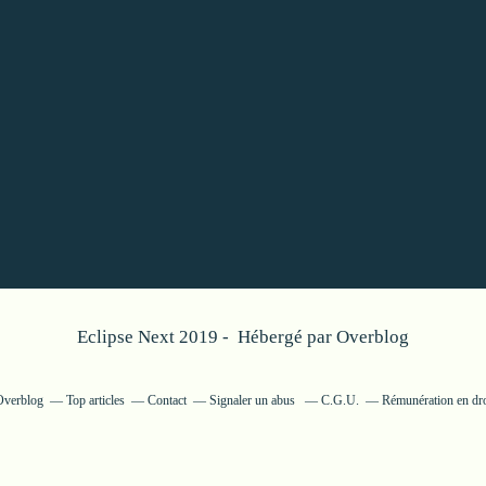
Eclipse Next 2019 - Hébergé par
Overblog
 Overblog
Top articles
Contact
Signaler un abus
C.G.U.
Rémunération en dro