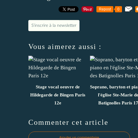
Repost
0
S'inscrire à la newsletter
Vous aimerez aussi :
Stage vocal oeuvre de
Soprano, baryton et pi
Hildegarde de Bingen Paris
l'église Ste-Marie d
12e
Batignolles Paris 1
Commenter cet article
Ajouter un commentaire