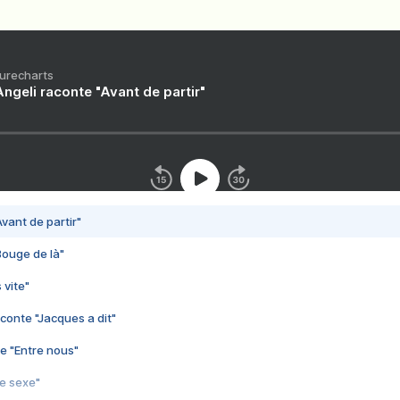
Purecharts
ngeli raconte "Avant de partir"
vant de partir"
Bouge de là"
 vite"
conte "Jacques a dit"
e "Entre nous"
3e sexe"