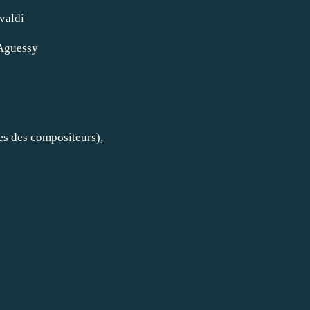
valdi
 Aguessy
es des compositeurs),