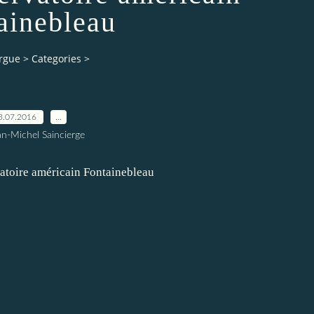
ainebleau
orgue
>
Categories
>
3.07.2016
…
an-Michel Saincierge