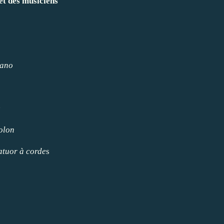
et des musiciens
ano
e
olon
atuor à corde
s