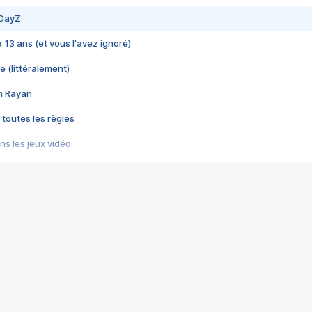
 DayZ
 a 13 ans (et vous l'avez ignoré)
e (littéralement)
im Rayan
 toutes les règles
s les jeux vidéo
us choquant de Rockstar ? - Le scandale BULLY
e plus moche de Steam
du RÊVE tourne au CAUCHEMAR
pendant 8 heures
it… à tort
umiliés par un jeu vidéo