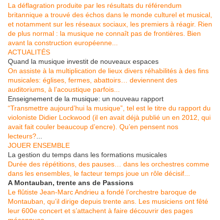
La déflagration produite par les résultats du référendum
britannique a trouvé des échos dans le monde culturel et musical,
et notamment sur les réseaux sociaux, les premiers à réagir. Rien
de plus normal : la musique ne connaît pas de frontières. Bien
avant la construction européenne...
ACTUALITÉS
Quand la musique investit de nouveaux espaces
On assiste à la multiplication de lieux divers réhabilités à des fins
musicales: églises, fermes, abattoirs… deviennent des
auditoriums, à l’acoustique parfois...
Enseignement de la musique: un nouveau rapport
“Transmettre aujourd’hui la musique”, tel est le titre du rapport du
violoniste Didier Lockwood (il en avait déjà publié un en 2012, qui
avait fait couler beaucoup d’encre). Qu’en pensent nos
lecteurs?
...
JOUER ENSEMBLE
La gestion du temps dans les formations musicales
Durée des répétitions, des pauses… dans les orchestres comme
dans les ensembles, le facteur temps joue un rôle décisif...
A Montauban, trente ans de Passions
Le flûtiste Jean-Marc Andrieu a fondé l’orchestre baroque de
Montauban, qu’il dirige depuis trente ans. Les musiciens ont fêté
leur 600e concert et s’attachent à faire découvrir des pages