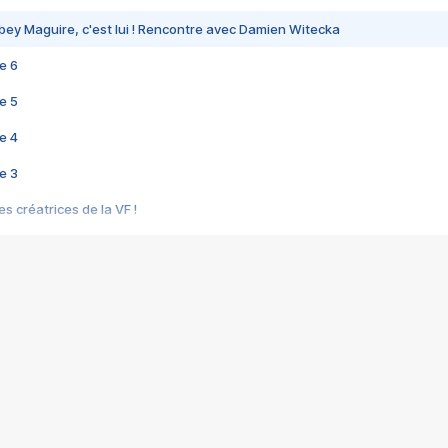
bey Maguire, c'est lui ! Rencontre avec Damien Witecka
e 6
e 5
e 4
e 3
s créatrices de la VF !
e 2
e 1
e Mektoub My Love arrive enfin ! Rencontre avec Shaïn Boumedine et Sal
i : après Toni en famille
elle réalise le bouleversant Dites lui que je l'aime
ais ! Rencontre autour de Vie privée de Rebecca Zlotowski