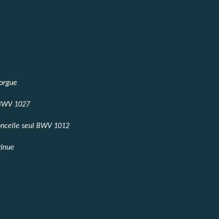
’orgue
 BWV 1027
oncelle seul BWV 1012
tinue