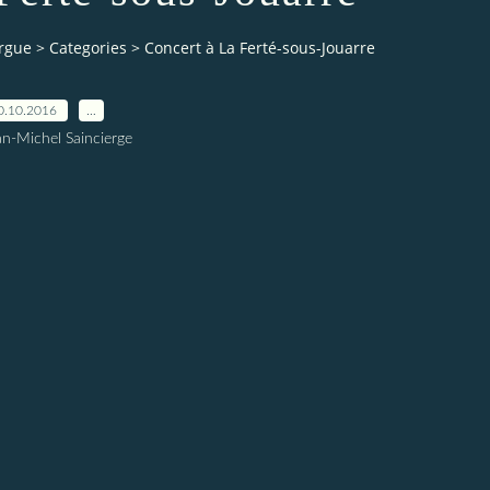
orgue
>
Categories
>
Concert à La Ferté-sous-Jouarre
0.10.2016
…
an-Michel Saincierge