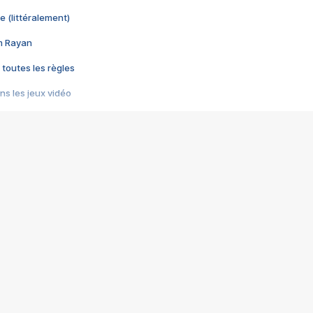
e (littéralement)
im Rayan
 toutes les règles
s les jeux vidéo
us choquant de Rockstar ? - Le scandale BULLY
e plus moche de Steam
du RÊVE tourne au CAUCHEMAR
pendant 8 heures
it… à tort
umiliés par un jeu vidéo
ire - Final Fantasy 8
ti un empire - Age of Empires