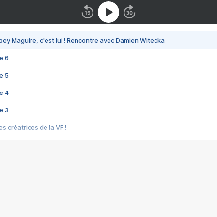
bey Maguire, c'est lui ! Rencontre avec Damien Witecka
e 6
e 5
e 4
e 3
s créatrices de la VF !
e 2
e 1
e Mektoub My Love arrive enfin ! Rencontre avec Shaïn Boumedine et Sal
i : après Toni en famille
elle réalise le bouleversant Dites lui que je l'aime