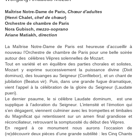
Maîtrise Notre-Dame de Paris,
Chœur d'adultes
(Henri Chalet,
chef de chœur
)
Orchestre de chambre de Paris
Nora Gubisch,
mezzo-soprano
Ariane Matiakh,
direction
La Maîtrise Notre-Dame de Paris est heureuse d’accueillir à
nouveau l’Orchestre de chambre de Paris pour une belle soirée
autour des célèbres Vêpres solennelles de Mozart.
Tout en variété et en équilibre des parties chorales et solistes,
Mozart y exprime successivement la puissance divine (Dixit
dominus), des louanges au Seigneur (Confitebor), et un chant de
jubilation (Beatus vir). Puis, dans une grande fugue dramatique,
vient l'appel à la célébration de la gloire du Seigneur (Laudate
pueri).
Le dernier psaume, le si célèbre Laudate dominum, est une
supplique à l’adoration du Seigneur. L’intensité et l’émotion qui
s’en dégagent, viennent culminer avec les trompettes et timbales
du Magnificat qui retentissent sur un amen final grandiose et
réconciliateur, retrouvant la somptuosité du début des Vêpres.
En regard à ce monument nous aurons l’occasion de
(re)découvrir deux pièces d’une grande subtilité : les Cinq Chants