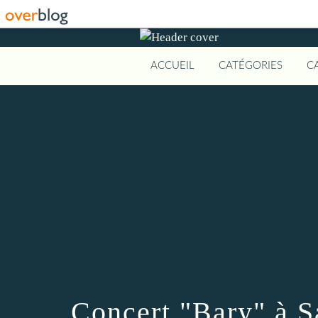
ACCUEIL
CATÉGORIES
C
Concert "Bary" à S