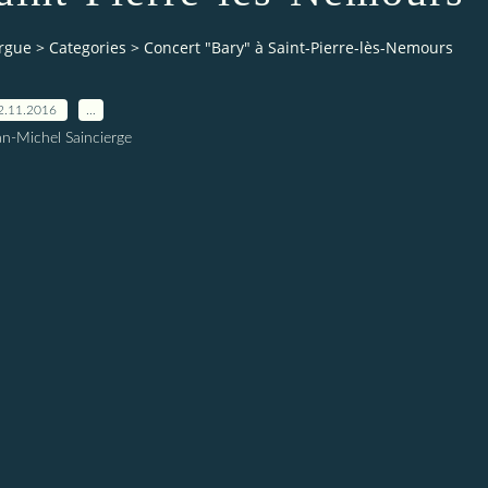
orgue
>
Categories
>
Concert "Bary" à Saint-Pierre-lès-Nemours
2.11.2016
…
an-Michel Saincierge