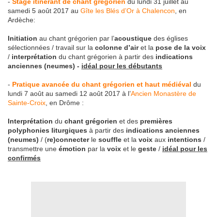
-
Stage itinérant de chant grégorien
du lundi 31 juillet au
samedi 5 août 2017 au
Gîte les Blés d’Or à Chalencon
, en
Ardèche:
Initiation
au chant grégorien par l’
acoustique
des églises
sélectionnées / travail sur la
colonne d’air
et la
pose de la voix
/
interprétation
du chant grégorien à partir des
indications
anciennes
(neumes) -
idéal pour les débutants
-
Pratique avancée du chant grégorien et haut médiéval
du
lundi 7 août au samedi 12 août 2017 à l’
Ancien Monastère de
Sainte-Croix
, en Drôme :
Interprétation
du
chant grégorien
et des
premières
polyphonies liturgiques
à partir des
indications anciennes
(neumes)
/ (
re)connecter
le
souffle
et la
voix
aux
intentions
/
transmettre une
émotion
par la
voix
et le
geste
/
idéal pour les
confirmés