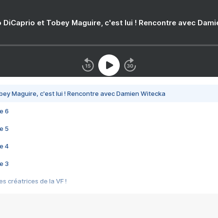
 DiCaprio et Tobey Maguire, c'est lui ! Rencontre avec Dam
bey Maguire, c'est lui ! Rencontre avec Damien Witecka
e 6
e 5
e 4
e 3
s créatrices de la VF !
e 2
e 1