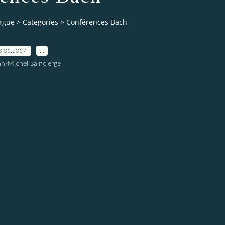
orgue
>
Categories
>
Conférences Bach
3.01.2017
…
an-Michel Saincierge