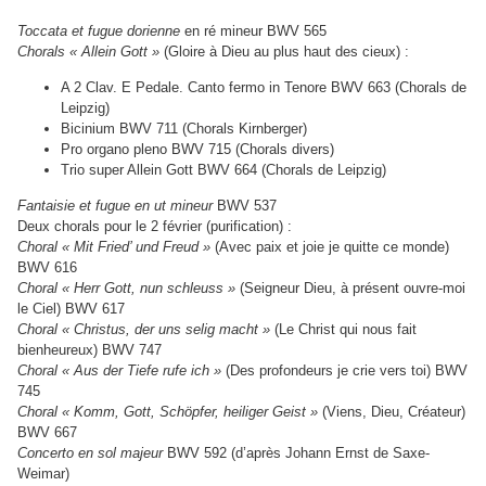
Toccata et fugue dorienne
en ré mineur BWV 565
Chorals « Allein Gott
»
(Gloire à Dieu au plus haut des cieux) :
A 2 Clav. E Pedale. Canto fermo in Tenore BWV 663 (Chorals de
Leipzig)
Bicinium BWV 711 (Chorals Kirnberger)
Pro organo pleno BWV 715 (Chorals divers)
Trio super Allein Gott BWV 664 (Chorals de Leipzig)
Fantaisie et fugue en ut mineur
BWV 537
Deux chorals pour le 2 février (purification) :
Choral « Mit Fried’ und Freud »
(Avec paix et joie je quitte ce monde)
BWV 616
Choral « Herr Gott, nun schleuss »
(Seigneur Dieu, à présent ouvre-moi
le Ciel) BWV 617
Choral « Christus, der uns selig macht »
(Le Christ qui nous fait
bienheureux) BWV 747
Choral « Aus der Tiefe rufe ich »
(Des profondeurs je crie vers toi) BWV
745
Choral « Komm, Gott, Schöpfer, heiliger Geist »
(Viens, Dieu, Créateur)
BWV 667
Concerto en sol majeur
BWV 592 (d’après Johann Ernst de Saxe-
Weimar)