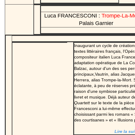
Luca FRANCESCONI :
Trompe-La-M
Palais Garnier
Inaugurant un cycle de création
textes littéraires français, l'Opé
compositeur italien Luca Franc
adaptation opératique de La
Co
Balzac, autour d'un des ses pe
principaux,Vautrin, alias Jacques
Herrera, alias Trompe-la-Mort. S
éclatante, à peu de réserves prè
raison d'une symbiose particuli
livret et musique. Déjà auteur d
Quartett
sur le texte de la pièce
Francesconi a lui-même effect
choisissant parmi les romans «
des courtisanes » et « Illusions
Lire la sui