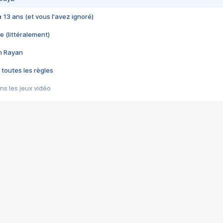
 a 13 ans (et vous l'avez ignoré)
e (littéralement)
im Rayan
 toutes les règles
s les jeux vidéo
us choquant de Rockstar ? - Le scandale BULLY
e plus moche de Steam
du RÊVE tourne au CAUCHEMAR
pendant 8 heures
it… à tort
umiliés par un jeu vidéo
ire - Final Fantasy 8