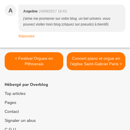
A
Angeline
24/09/2017 16:43
j'aime me promener sur votre blog. un bel univers. vous
pouvez visiter mon blog (cliquez sur pseudo) à bientôt.
Répondre
< Festival Orgues en
Concert piano et orgue en
Pithiverais
l'église Saint-Gabriel Paris >
Hébergé par Overblog
Top articles
Pages
Contact
Signaler un abus
C.G.U.