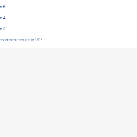
e 5
e 4
e 3
s créatrices de la VF !
e 2
e 1
e Mektoub My Love arrive enfin ! Rencontre avec Shaïn Boumedine et Sal
i : après Toni en famille
elle réalise le bouleversant Dites lui que je l'aime
ais ! Rencontre autour de Vie privée de Rebecca Zlotowski
 de Marguerite, Grave... Rencontre avec Ella Rumpf
 Les Rêveurs, un film intime sur la santé mentale