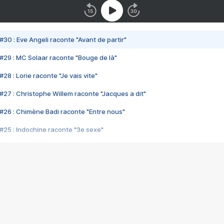
#30 : Eve Angeli raconte "Avant de partir"
#29 : MC Solaar raconte "Bouge de là"
28 : Lorie raconte "Je vais vite"
#27 : Christophe Willem raconte "Jacques a dit"
#26 : Chimène Badi raconte "Entre nous"
#25 : Indochine raconte "3e sexe"
#24 : Zaho raconte "C'est chelou"
#23 : Patrick Bruel raconte "Au café des délices"
#22 : Kyo raconte "Le chemin"
#21 : Nolwenn Leroy raconte "Cassé"
#20 : Patrick Hernandez raconte "Born to be alive"