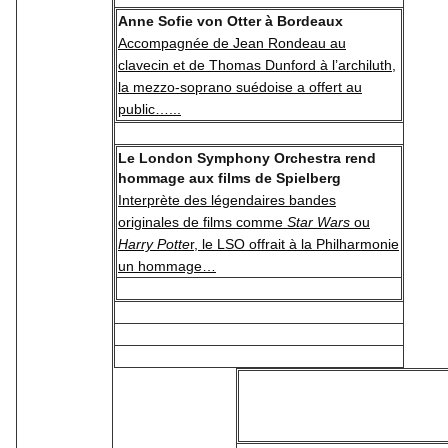
Anne Sofie von Otter à Bordeaux
Accompagnée de Jean Rondeau au
clavecin et de Thomas Dunford à l’archiluth,
la mezzo-soprano suédoise a offert au
public…...
Le London Symphony Orchestra rend
hommage aux films de Spielberg
Interprète des légendaires bandes
originales de films comme
Star Wars
ou
Harry Potte
r, le LSO offrait à la Philharmonie
un hommage…
OFFRES D'EMPL
Retrouvez les offres d'emp
semestre sur notre si