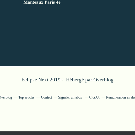
Manteaux Paris 4e
Eclipse Next 2019 - Hébergé par
Overblog
 Overblog
Top articles
Contact
Signaler un abus
C.G.U.
Rémunération en dro