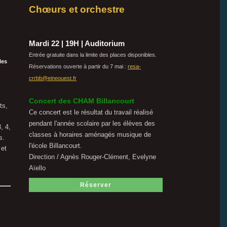
Chœurs et orchestre
Mardi 22 | 19H | Auditorium
Entrée gratuite dans la limite des places disponibles.
les
Réservations ouverte à partir du 7 mai :
resa-
crrbb@eineouest.fr
Concert des CHAM Billancourt
ts,
Ce concert est le résultat du travail réalisé
pendant l'année scolaire par les élèves des
, 4,
classes à horaires aménagés musique de
s.
l'école Billancourt.
 et
Direction / Agnès Rouger-Clément, Evelyne
Aïello
Réserver