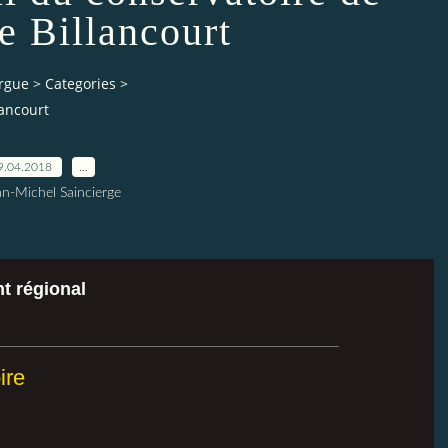
e Billancourt
orgue
>
Categories
>
lancourt
9.04.2018
…
an-Michel Saincierge
t régional
ire