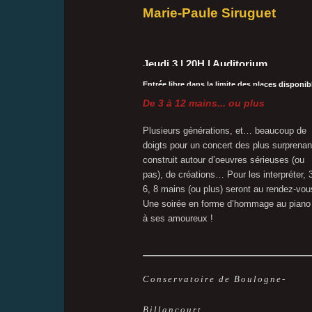
Marie-Paule Siruguet
Jeudi 3 | 20H | Auditorium
Entrée libre dans la limite des places disponib
De 3 à 12 mains... ou plus
Plusieurs générations, et… beaucoup de
doigts pour un concert des plus surprenan
construit autour d’oeuvres sérieuses (ou
pas), de créations… Pour les interpréter, 3
6, 8 mains (ou plus) seront au rendez-vou
Une soirée en forme d’hommage au piano
à ses amoureux !
Conservatoire de Boulogne-
Billancourt