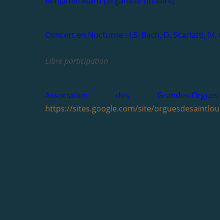
Benjamin Alard (organiste titulaire)
Concert en Nocturne : J.S. Bach, D. Scarlatti, M
Libre participation
Association des Grandes-O
https://sites.google.com/site/orguesdesaintloui