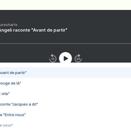
Purecharts
ngeli raconte "Avant de partir"
vant de partir"
Bouge de là"
 vite"
conte "Jacques a dit"
e "Entre nous"
3e sexe"