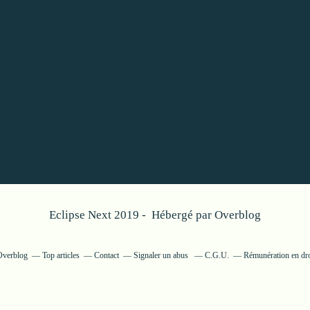
Eclipse Next 2019 - Hébergé par
Overblog
 Overblog
Top articles
Contact
Signaler un abus
C.G.U.
Rémunération en dro