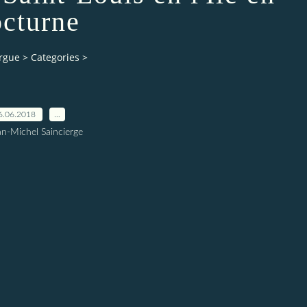
cturne
orgue
>
Categories
>
6.06.2018
…
an-Michel Saincierge