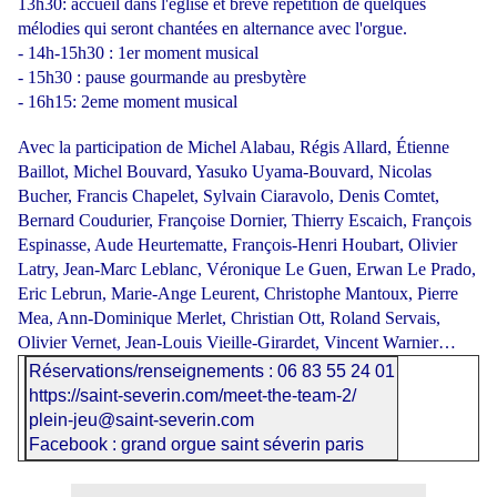
13h30: accueil dans l'église et brève répétition de quelques
mélodies qui seront chantées en alternance avec l'orgue.
- 14h-15h30 : 1er moment musical
- 15h30 : pause gourmande au presbytère
- 16h15: 2eme moment musical
Avec la participation de Michel Alabau, Régis Allard, Étienne
Baillot, Michel Bouvard, Yasuko Uyama-Bouvard, Nicolas
Bucher, Francis Chapelet, Sylvain Ciaravolo, Denis Comtet,
Bernard Coudurier, Françoise Dornier, Thierry Escaich, François
Espinasse, Aude Heurtematte, François-Henri Houbart, Olivier
Latry, Jean-Marc Leblanc, Véronique Le Guen, Erwan Le Prado,
Eric Lebrun, Marie-Ange Leurent, Christophe Mantoux, Pierre
Mea, Ann-Dominique Merlet, Christian Ott, Roland Servais,
Olivier Vernet, Jean-Louis Vieille-Girardet, Vincent Warnier…
Réservations/renseignements : 06 83 55 24 01
https://saint-severin.com/meet-the-team-2/
plein-jeu@saint-severin.com
Facebook : grand orgue saint séverin paris