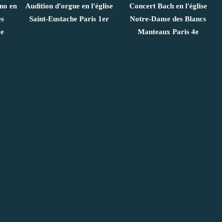
ano en
Audition d'orgue en l'église
Concert Bach en l'église
es
Saint-Eustache Paris 1er
Notre-Dame des Blancs
7e
Manteaux Paris 4e