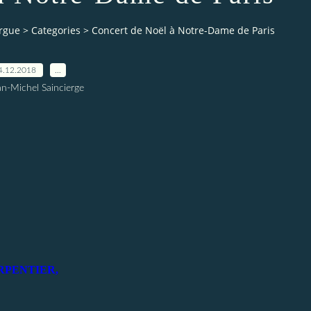
orgue
>
Categories
>
Concert de Noël à Notre-Dame de Paris
4.12.2018
…
an-Michel Saincierge
RPENTIER,