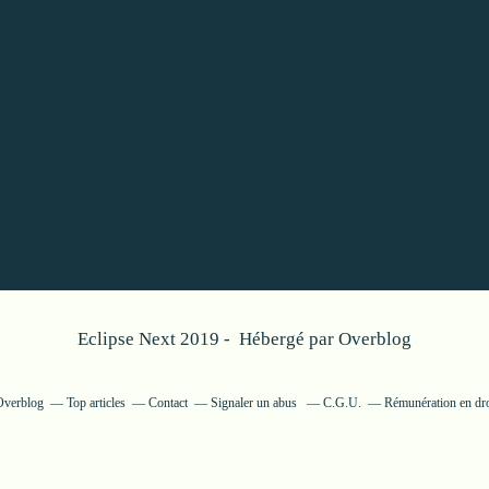
Eclipse Next 2019 - Hébergé par
Overblog
 Overblog
Top articles
Contact
Signaler un abus
C.G.U.
Rémunération en dro