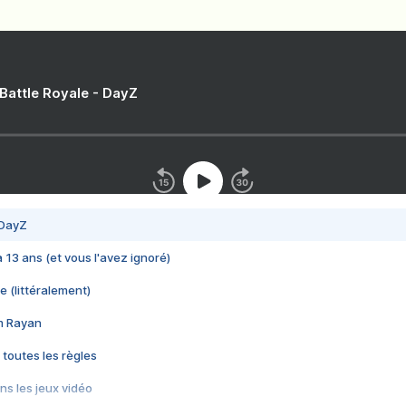
 Battle Royale - DayZ
 DayZ
 a 13 ans (et vous l'avez ignoré)
e (littéralement)
im Rayan
 toutes les règles
s les jeux vidéo