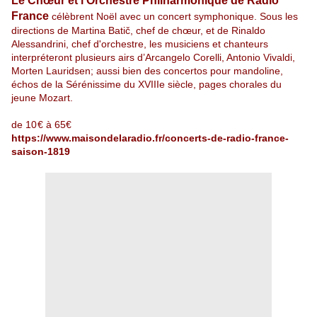
Le Chœur et l’Orchestre Philharmonique de Radio
France
célèbrent Noël avec un concert symphonique
. Sous les
directions de Martina Batič, chef de chœur, et de Rinaldo
Alessandrini, chef d'orchestre, les musiciens et chanteurs
interpréteront plusieurs airs d’Arcangelo Corelli, Antonio Vivaldi,
Morten Lauridsen; aussi bien des concertos pour mandoline
,
échos de la Sérénissime du XVIIIe siècle, pages chorales du
jeune Mozart.
de 10€ à 65€
https://www.maisondelaradio.fr/concerts-de-radio-france-
saison-1819