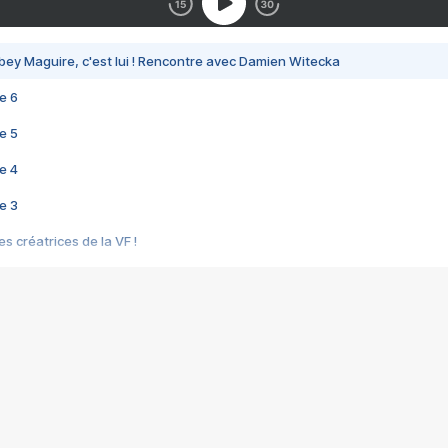
bey Maguire, c'est lui ! Rencontre avec Damien Witecka
e 6
e 5
e 4
e 3
s créatrices de la VF !
e 2
e 1
e Mektoub My Love arrive enfin ! Rencontre avec Shaïn Boumedine et Sal
i : après Toni en famille
elle réalise le bouleversant Dites lui que je l'aime