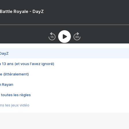
 Battle Royale - DayZ
 DayZ
 a 13 ans (et vous l'avez ignoré)
e (littéralement)
im Rayan
 toutes les règles
s les jeux vidéo
us choquant de Rockstar ? - Le scandale BULLY
e plus moche de Steam