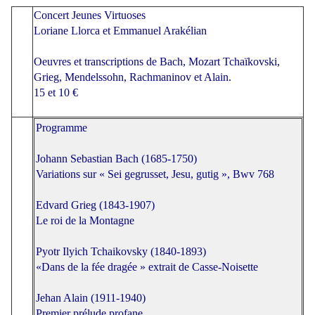
Concert Jeunes Virtuoses
Loriane Llorca et Emmanuel Arakélian
Oeuvres et transcriptions de Bach, Mozart Tchaïkovski,
Grieg, Mendelssohn, Rachmaninov et Alain.
15 et 10 €
Programme
Johann Sebastian Bach (1685-1750)
Variations sur « Sei gegrusset, Jesu, gutig », Bwv 768
Edvard Grieg (1843-1907)
Le roi de la Montagne
Pyotr Ilyich Tchaikovsky (1840-1893)
«Dans de la fée dragée » extrait de Casse-Noisette
Jehan Alain (1911-1940)
Premier prélude profane