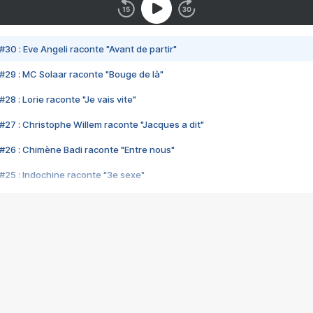
#30 : Eve Angeli raconte "Avant de partir"
#29 : MC Solaar raconte "Bouge de là"
28 : Lorie raconte "Je vais vite"
#27 : Christophe Willem raconte "Jacques a dit"
#26 : Chimène Badi raconte "Entre nous"
#25 : Indochine raconte "3e sexe"
#24 : Zaho raconte "C'est chelou"
#23 : Patrick Bruel raconte "Au café des délices"
#22 : Kyo raconte "Le chemin"
#21 : Nolwenn Leroy raconte "Cassé"
#20 : Patrick Hernandez raconte "Born to be alive"