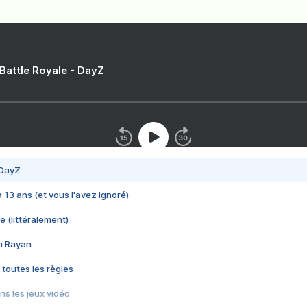
 Battle Royale - DayZ
 DayZ
 a 13 ans (et vous l'avez ignoré)
e (littéralement)
im Rayan
 toutes les règles
s les jeux vidéo