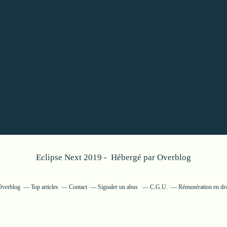
Eclipse Next 2019 - Hébergé par
Overblog
 Overblog
Top articles
Contact
Signaler un abus
C.G.U.
Rémunération en dro