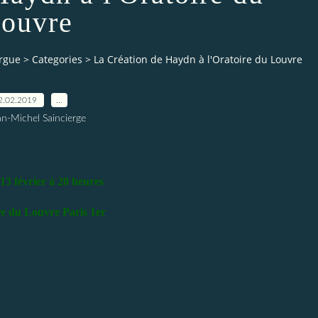
ouvre
orgue
>
Categories
>
La Création de Haydn à l'Oratoire du Louvre
2.02.2019
…
an-Michel Saincierge
13 février à 20 heures
re du Louvre Paris 1er