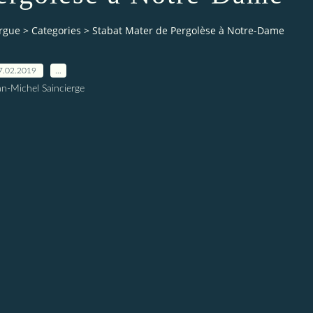
orgue
>
Categories
>
Stabat Mater de Pergolèse à Notre-Dame
7.02.2019
…
an-Michel Saincierge