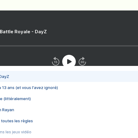
 Battle Royale - DayZ
 DayZ
 a 13 ans (et vous l'avez ignoré)
e (littéralement)
im Rayan
 toutes les règles
s les jeux vidéo