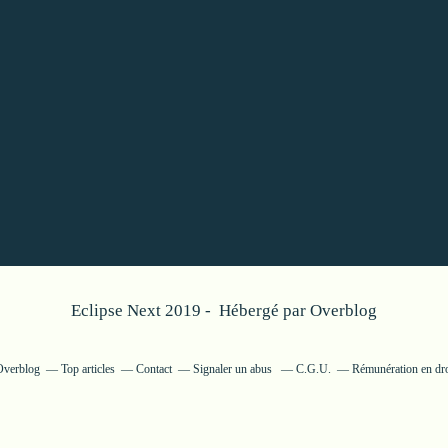
Eclipse Next 2019 - Hébergé par
Overblog
 Overblog
Top articles
Contact
Signaler un abus
C.G.U.
Rémunération en dro