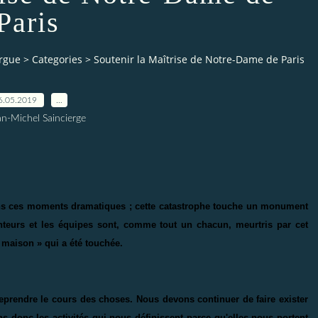
Paris
orgue
>
Categories
>
Soutenir la Maîtrise de Notre-Dame de Paris
6.05.2019
…
an-Michel Saincierge
dans ces moments dramatiques ; cette catastrophe touche un monument
nteurs et les équipes sont, comme tout un chacun, meurtris par cet
« maison » qui a été touchée.
reprendre le cours des choses. Nous devons continuer de faire exister
s donc les activités qui nous définissent parce qu'elles nous portent