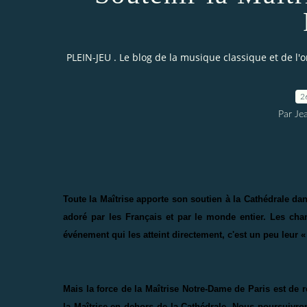
PLEIN-JEU . Le blog de la musique classique et de l'
2
Par Je
Toute la Maîtrise apporte son soutien à la Cathédrale 
adoré par les Français et par le monde entier. Les cha
événement qui les atteint directement, c'est un peu leur 
Mais la force de la Maîtrise Notre-Dame de Paris est de 
la Maîtrise en dehors de la Cathédrale. Nous poursuivron