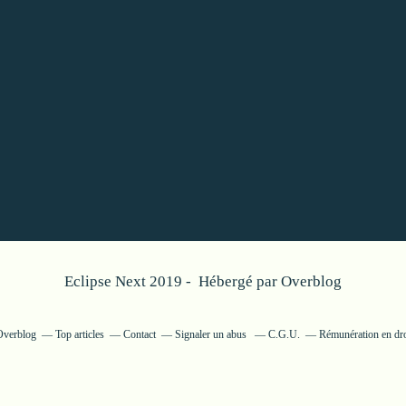
Eclipse Next 2019 - Hébergé par
Overblog
 Overblog
Top articles
Contact
Signaler un abus
C.G.U.
Rémunération en dro