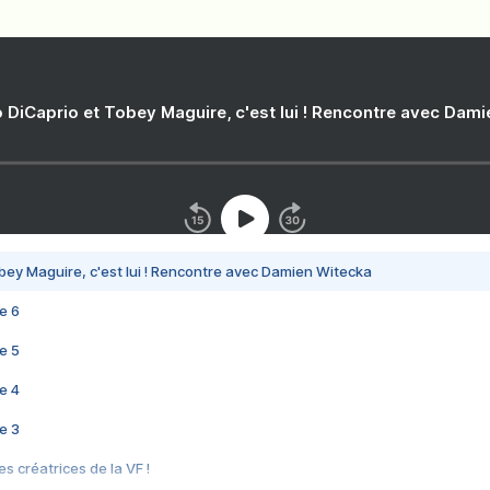
 DiCaprio et Tobey Maguire, c'est lui ! Rencontre avec Dam
bey Maguire, c'est lui ! Rencontre avec Damien Witecka
e 6
e 5
e 4
e 3
s créatrices de la VF !