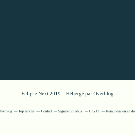
Eclipse Next 2019 - Hébergé par
Overblog
 Overblog
Top articles
Contact
Signaler un abus
C.G.U.
Rémunération en dro