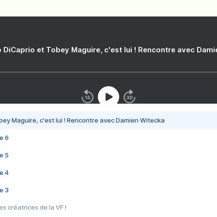
 DiCaprio et Tobey Maguire, c'est lui ! Rencontre avec Dam
bey Maguire, c'est lui ! Rencontre avec Damien Witecka
e 6
e 5
e 4
e 3
s créatrices de la VF !