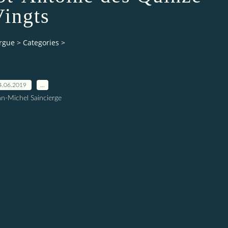
ingts
orgue
>
Categories
>
4.06.2019
…
an-Michel Saincierge