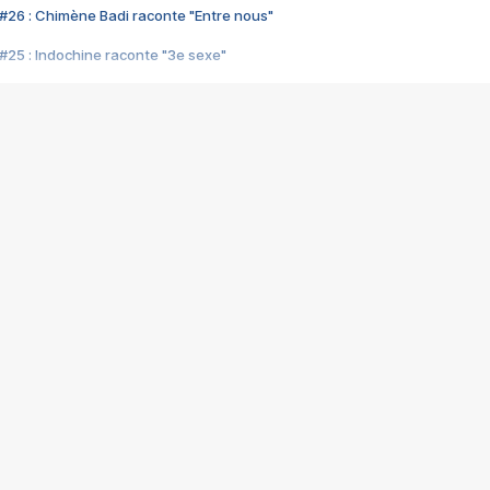
#26 : Chimène Badi raconte "Entre nous"
#25 : Indochine raconte "3e sexe"
#24 : Zaho raconte "C'est chelou"
#23 : Patrick Bruel raconte "Au café des délices"
#22 : Kyo raconte "Le chemin"
#21 : Nolwenn Leroy raconte "Cassé"
#20 : Patrick Hernandez raconte "Born to be alive"
#19 : Lorie raconte "Près de moi"
#18 : Michael Jones raconte "A nos actes manqués" (avec Jean-Jacque
#17 : Khaled raconte "Aïcha"
#16 : Corneille raconte "Parce qu'on vient de loin"
#15 : Indochine raconte "L'aventurier"
14 : Lorie raconte "Sur un air latino"