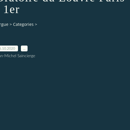
1er
orgue
>
Categories
>
6.10.2020
…
an-Michel Saincierge