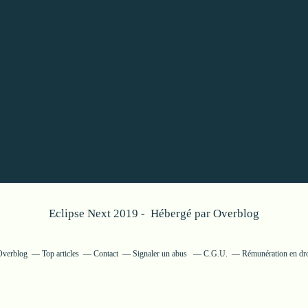
Eclipse Next 2019 - Hébergé par
Overblog
 Overblog
Top articles
Contact
Signaler un abus
C.G.U.
Rémunération en dro