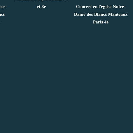
ise
et 8e
Concert en l'église Notre-
ncs
Dame des Blancs Manteaux
e
Paris 4e