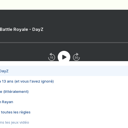
 Battle Royale - DayZ
 DayZ
 a 13 ans (et vous l'avez ignoré)
e (littéralement)
im Rayan
 toutes les règles
s les jeux vidéo