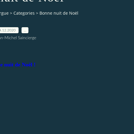
orgue
>
Categories
>
Bonne nuit de Noël
4.12.2020
…
an-Michel Saincierge
 nuit de Noël !