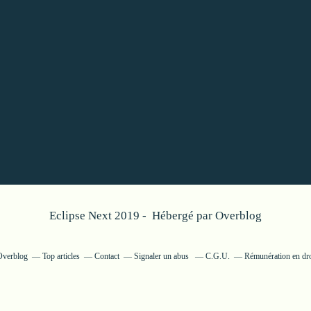
Eclipse Next 2019 - Hébergé par
Overblog
 Overblog
Top articles
Contact
Signaler un abus
C.G.U.
Rémunération en dro