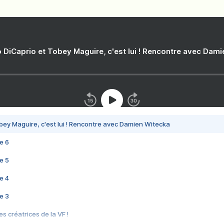
 DiCaprio et Tobey Maguire, c'est lui ! Rencontre avec Dam
bey Maguire, c'est lui ! Rencontre avec Damien Witecka
e 6
e 5
e 4
e 3
s créatrices de la VF !