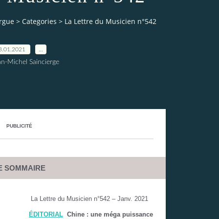
orgue
>
Categories
>
La Lettre du Musicien n°542
3.01.2021
…
an-Michel Saincierge
PUBLICITÉ
E SOMMAIRE
La Lettre du Musicien n°542 – Janv. 2021
ÉDITORIAL
Chine : une méga puissance