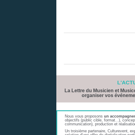
L'ACT
La Lettre du Musicien et Music
organiser vos événeme
Nous vous proposons
un accompagneme
objectifs (public cible, format...), conc
communication), production et réalisation
Un troisième partenaire, Culturevent, ex
création d'une offre de digitalisation pa