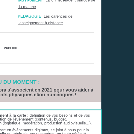
INSTRUMENT
La Chine, leader controversé
du marché
PEDAGOGIE
Les carences de
l’enseignement à distance
PUBLICITE
U DU MOMENT :
ora s'associent en 2021 pour vous aider à
nts physiques et/ou numériques !
nt à la carte
: définition de vos besoins et de vos
eption de l'évènement (contenus, budget,
 (logistique, modération, production audiovisuelle...).
pert en évènements digitaux, se joint à nous pour la
rtielle ou totale de vos rencontres, en toute sérénité.