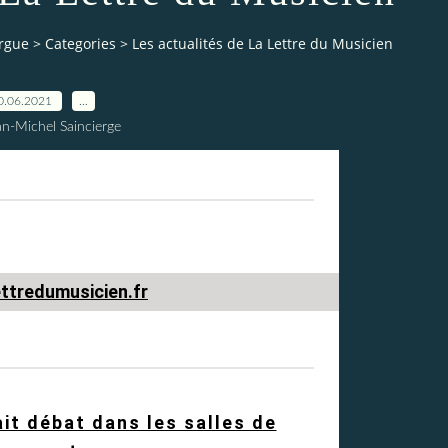
orgue
>
Categories
>
Les actualités de La Lettre du Musicien
0.06.2021
…
an-Michel Saincierge
ettredumusicien.fr
ait débat dans les salles de