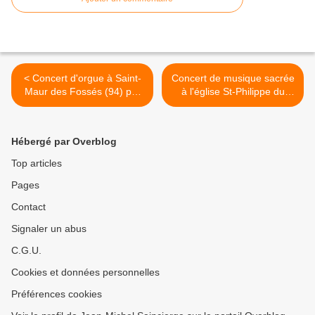
< Concert d'orgue à Saint-
Concert de musique sacrée
Maur des Fossés (94) par
à l'église St-Philippe du
les solistes du
Roule Paris 8e >
conservatoire
Hébergé par Overblog
Top articles
Pages
Contact
Signaler un abus
C.G.U.
Cookies et données personnelles
Préférences cookies