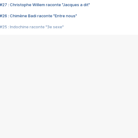
#27 : Christophe Willem raconte "Jacques a dit"
#26 : Chimène Badi raconte "Entre nous"
#25 : Indochine raconte "3e sexe"
#24 : Zaho raconte "C'est chelou"
#23 : Patrick Bruel raconte "Au café des délices"
#22 : Kyo raconte "Le chemin"
#21 : Nolwenn Leroy raconte "Cassé"
#20 : Patrick Hernandez raconte "Born to be alive"
#19 : Lorie raconte "Près de moi"
#18 : Michael Jones raconte "A nos actes manqués" (avec Jean-Jacque
#17 : Khaled raconte "Aïcha"
#16 : Corneille raconte "Parce qu'on vient de loin"
#15 : Indochine raconte "L'aventurier"