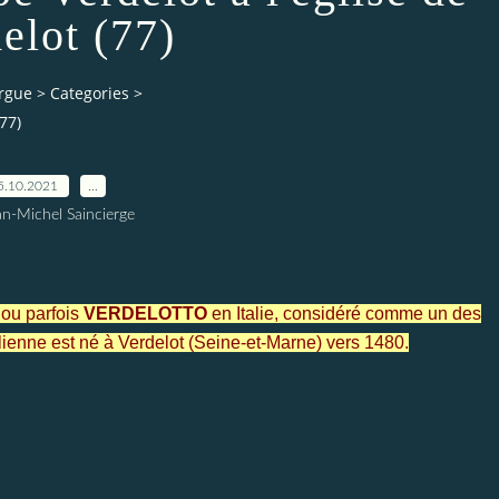
elot (77)
orgue
>
Categories
>
77)
5.10.2021
…
an-Michel Saincierge
ou parfois
VERDELOTTO
en Italie, considéré comme un des
ienne est né à Verdelot (Seine-et-Marne) vers 1480.