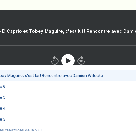
 DiCaprio et Tobey Maguire, c'est lui ! Rencontre avec Dam
bey Maguire, c'est lui ! Rencontre avec Damien Witecka
e 6
e 5
e 4
e 3
s créatrices de la VF !