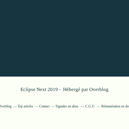
Eclipse Next 2019 - Hébergé par
Overblog
 Overblog
Top articles
Contact
Signaler un abus
C.G.U.
Rémunération en dro